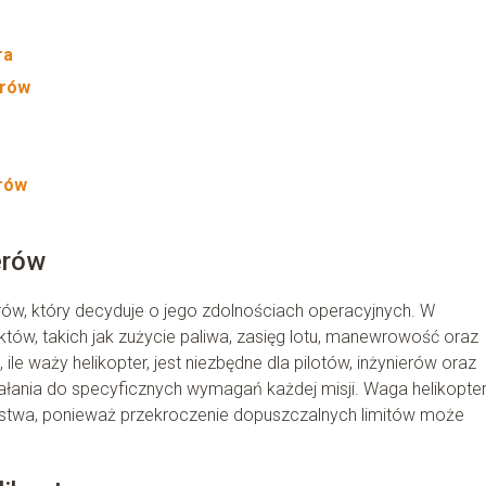
ra
erów
erów
erów
ów, który decyduje o jego zdolnościach operacyjnych. W
tów, takich jak zużycie paliwa, zasięg lotu, manewrowość oraz
le waży helikopter, jest niezbędne dla pilotów, inżynierów oraz
łania do specyficznych wymagań każdej misji. Waga helikopte
eństwa, ponieważ przekroczenie dopuszczalnych limitów może