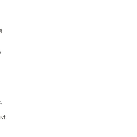
ją
e
,
ich