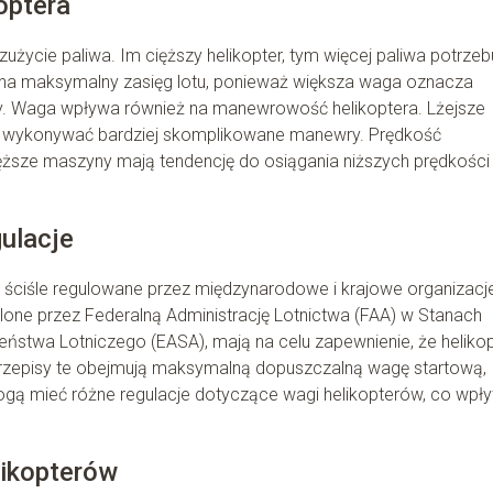
optera
życie paliwa. Im cięższy helikopter, tym więcej paliwa potrzeb
a na maksymalny zasięg lotu, ponieważ większa waga oznacza
asy. Waga wpływa również na manewrowość helikoptera. Lżejsze
gą wykonywać bardziej skomplikowane manewry. Prędkość
ięższe maszyny mają tendencję do osiągania niższych prędkości
gulacje
 ściśle regulowane przez międzynarodowe i krajowe organizacj
eślone przez Federalną Administrację Lotnictwa (FAA) w Stanach
ństwa Lotniczego (EASA), mają na celu zapewnienie, że heliko
Przepisy te obejmują maksymalną dopuszczalną wagę startową,
ogą mieć różne regulacje dotyczące wagi helikopterów, co wpł
likopterów