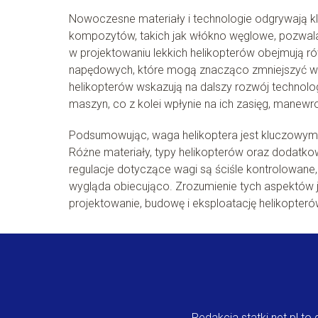
Nowoczesne materiały i technologie odgrywają kl
kompozytów, takich jak włókno węglowe, pozwala 
w projektowaniu lekkich helikopterów obejmują r
napędowych, które mogą znacząco zmniejszyć wa
helikopterów wskazują na dalszy rozwój technolog
maszyn, co z kolei wpłynie na ich zasięg, manewr
Podsumowując, waga helikoptera jest kluczowym
Różne materiały, typy helikopterów oraz dodatk
regulacje dotyczące wagi są ściśle kontrolowane,
wygląda obiecująco. Zrozumienie tych aspektów 
projektowanie, budowę i eksploatację helikopteró
Redakcja statki.net.pl t