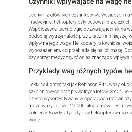
Czynniki wpływające na wagę he
Jednym z głównych czynników wpływających na w
Tradycyjnie, helikoptery były budowane z ciężkich,
Współczesne technologie pozwalają jednak na wy
podobną wytrzymałość przy znacznie mniejszej wa
wpływ na jego wagę. Helikoptery ratownicze, wojs
wyposażeniem, co przekłada się na ich masę. Dod
czy sprzęt medyczny, również znacząco wpływa n
Przykłady wag różnych typów he
Lekki helikopter, taki jak Robinson R44, waży ok
szkoleniowych oraz prywatnych lotów. Średni helik
często wykorzystywany w operacjach ratowniczych 
może ważyć nawet 22 000 kilogramów i jest używa
żołnierzy. Każdy z tych typów helikopterów ma s
wagę.