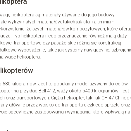
likoptera
agę helikoptera są materiały używane do jego budowy.
 ale wytrzymałych materiałów, takich jak stal i aluminium.
korzystanie lżejszych materiałów kompozytowych, które oferu
dze. Typ helikoptera i jego przeznaczenie również mają duży
kowe, transportowe czy pasażerskie różnią się konstrukcją i
atkowe wyposażenie, takie jak systemy nawigacyjne, uzbrojeni
a wagę helikoptera.
likopterów
oło 680 kilogramów. Jest to popularny model używany do celów
opter, na przykład Bell 412, waży około 5400 kilogramów i jest
oraz transportowych. Ciężki helikopter, taki jak CH-47 Chinook
ny głównie przez wojsko do transportu ciężkiego sprzętu oraz
woje specyficzne zastosowania i wymagania, które wpływają na 