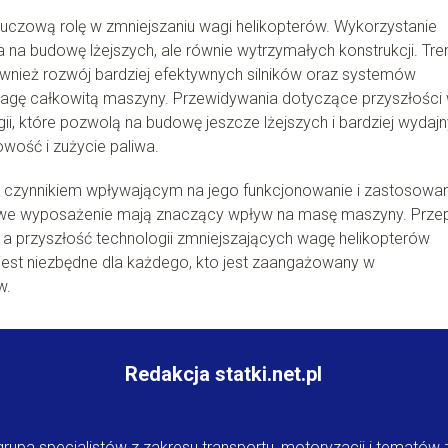
uczową rolę w zmniejszaniu wagi helikopterów. Wykorzystanie
na budowę lżejszych, ale równie wytrzymałych konstrukcji. Tre
ównież rozwój bardziej efektywnych silników oraz systemów
gę całkowitą maszyny. Przewidywania dotyczące przyszłości 
ii, które pozwolą na budowę jeszcze lżejszych i bardziej wydaj
owość i zużycie paliwa.
 czynnikiem wpływającym na jego funkcjonowanie i zastosowan
owe wyposażenie mają znaczący wpływ na masę maszyny. Przepi
 a przyszłość technologii zmniejszających wagę helikopterów
jest niezbędne dla każdego, kto jest zaangażowany w
w.
Redakcja statki.net.pl
o grupa specjalistów z zakresu transportu, motoryzacji i temató