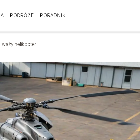
JA
PODRÓŻE
PORADNIK
e waży helikopter