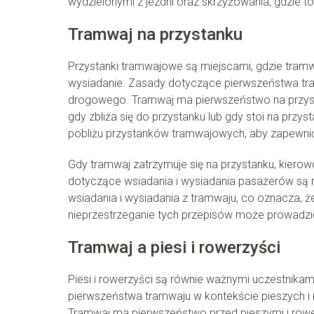
wydzielonymi z jezdni oraz skrzyżowania, gdzie to
Tramwaj na przystanku
Przystanki tramwajowe są miejscami, gdzie tramw
wysiadanie. Zasady dotyczące pierwszeństwa tram
drogowego. Tramwaj ma pierwszeństwo na przyst
gdy zbliża się do przystanku lub gdy stoi na prz
pobliżu przystanków tramwajowych, aby zapewn
Gdy tramwaj zatrzymuje się na przystanku, kierow
dotyczące wsiadania i wysiadania pasażerów są 
wsiadania i wysiadania z tramwaju, co oznacza, 
nieprzestrzeganie tych przepisów może prowadzi
Tramwaj a piesi i rowerzyści
Piesi i rowerzyści są równie ważnymi uczestnika
pierwszeństwa tramwaju w kontekście pieszych i
Tramwaj ma pierwszeństwo przed pieszymi i rower