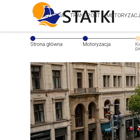
MĘŻCZYZNA
TRANSPORT
MOTORYZAC
Strona główna
Motoryzacja
K
p