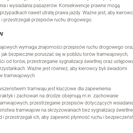
ania i wysiadania pasażerów. Konsekwencje prawne mogą
przypadkach nawet utratę prawa jazdy. Ważne jest, aby kierowc
i i przestrzegali przepisów ruchu drogowego.
w
mwajowych wymaga znajomości przepisów ruchu drogowego ora
jak bezpiecznie poruszać się w pobliżu torów tramwajowych,
i od torów, przestrzeganie sygnalizacji świetlnej oraz ustępow
zystankach. Ważne jest również, aby kierowcy byli świadomi
ów tramwajowych.
rwszeństwem tramwaju jest kluczowe dla zapewnienia
raktyk i zachowań na drodze obejmują m.in. zachowanie
tramwajowych, przestrzeganie przepisów dotyczących wsiadania
stwa tramwajowi na skrzyżowaniach bez sygnalizacji świetlnej
 i przestrzegali ich, aby zapewnić płynność ruchu i bezpieczeń