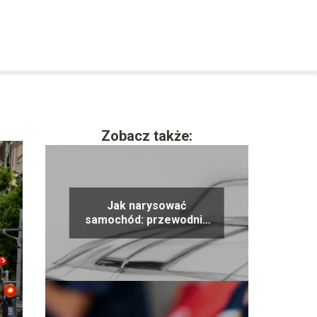
Zobacz także:
Jak narysować
samochód: przewodnik
krok po kroku dla
początkujących