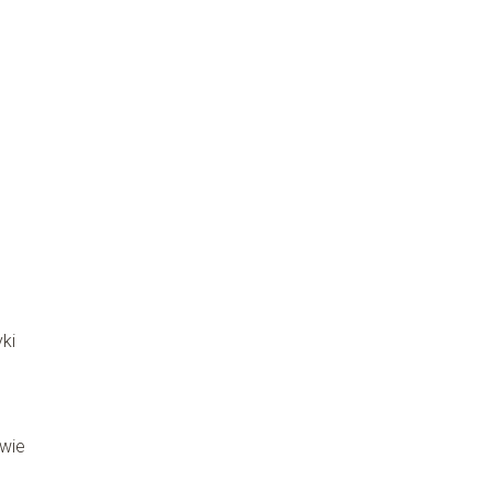
ki
owie