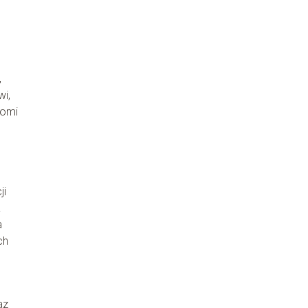
,
wi,
domi
ji
a
a
ch
az