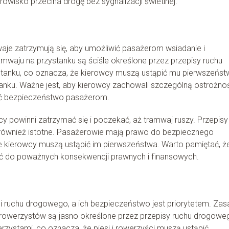
rowisko przecina drogę bez sygnalizacji świetlnej.
aje zatrzymują się, aby umożliwić pasażerom wsiadanie i
waju na przystanku są ściśle określone przez przepisy ruchu
anku, co oznacza, że kierowcy muszą ustąpić mu pierwszeńst
ystanku. Ważne jest, aby kierowcy zachowali szczególną ostrożno
ić bezpieczeństwo pasażerom.
cy powinni zatrzymać się i poczekać, aż tramwaj ruszy. Przepisy
również istotne. Pasażerowie mają prawo do bezpiecznego
że kierowcy muszą ustąpić im pierwszeństwa. Warto pamiętać, ż
ć do poważnych konsekwencji prawnych i finansowych.
mi ruchu drogowego, a ich bezpieczeństwo jest priorytetem. Za
 rowerzystów są jasno określone przez przepisy ruchu drogowe
zystami, co oznacza, że piesi i rowerzyści muszą ustąpić