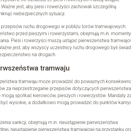
 Ważne jest, aby piesi i rowerzyści zachowali szczególną
iknąć niebezpiecznych sytuacji.
ia przepisów ruchu drogowego w pobliżu torów tramwajowych.
zeństwo przed pieszymi i rowerzystami, obejmują m.in. momenty
wania. Piesi i rowerzyści muszą ustąpić pierwszeństwa tramwajo
 Ważne jest, aby wszyscy uczestnicy ruchu drogowego byli świa
 bezpieczeństwo na drogach.
ierwszeństwa tramwaju
wszeństwa tramwaju może prowadzić do poważnych konsekwenc
ów za nieprzestrzeganie przepisów dotyczących pierwszeństw
cje mogą spotkać kierowców, pieszych i rowerzystów. Mandaty z
 być wysokie, a dodatkowo mogą prowadzić do punktów karny
żenia sankcji, obejmują m.in. nieustąpienie pierwszeństwa
tlnej, nieustąpienie pierwszeństwa tramwajowi na przystanku or