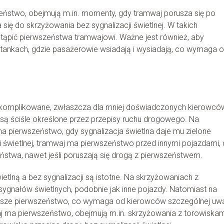
zeństwo, obejmują m.in. momenty, gdy tramwaj porusza się po
 się do skrzyżowania bez sygnalizacji świetlnej. W takich
ąpić pierwszeństwa tramwajowi. Ważne jest również, aby
tankach, gdzie pasażerowie wsiadają i wysiadają, co wymaga 
komplikowane, zwłaszcza dla mniej doświadczonych kierowcó
są ściśle określone przez przepisy ruchu drogowego. Na
a pierwszeństwo, gdy sygnalizacja świetlna daje mu zielone
i świetlnej, tramwaj ma pierwszeństwo przed innymi pojazdami,
stwa, nawet jeśli poruszają się drogą z pierwszeństwem.
etlną a bez sygnalizacji są istotne. Na skrzyżowaniach z
 sygnałów świetlnych, podobnie jak inne pojazdy. Natomiast na
wsze pierwszeństwo, co wymaga od kierowców szczególnej uwa
j ma pierwszeństwo, obejmują m.in. skrzyżowania z torowiskam