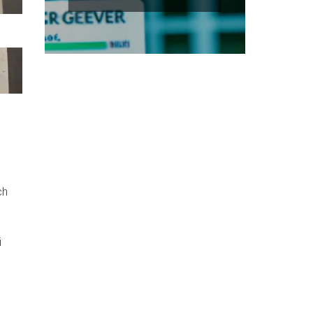
krok po kroku dla
nowych właścicieli
ch
i