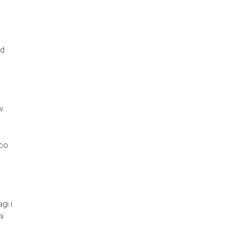
od
w.
 co
gi i
i