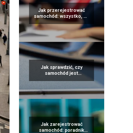
Jak przerejestrować
samochód: wszystko, co
musisz wiedzieć krok po
kroku
Jak sprawdzić, czy
samochód jest
ubezpieczony: proste
metody
Jak zarejestrować
samochód: poradnik