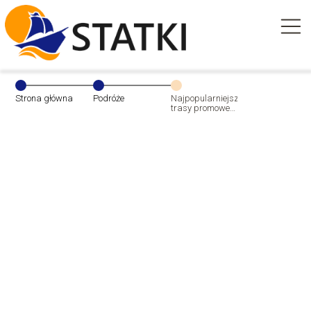
Strona główna
Podróże
Najpopularniejsze
trasy promowe
do Szwecji – jak
wybrać
najlepszą opcję?