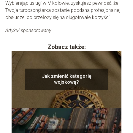
Wybierając usługi w Mikołowie, zyskujesz pewność, że
Twoja turbosprężarka zostanie poddana profesjonalnej
obsłudze, co przełoży się na długotrwałe korzyści.
Artykuł sponsorowany
Zobacz także:
Jak zmienić kategorię
wojskową?