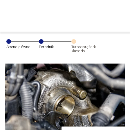
Strona główna
Poradnik
Turbosprężarki:
klucz do
wydajności i
oszczędności w
nowoczesnych
pojazdach